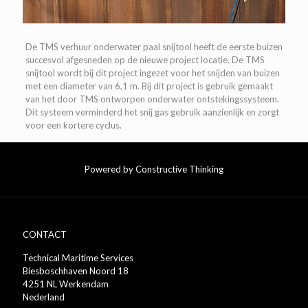
De TMS verhuur onderwater paal snijtool heeft de eerste buizen
succesvol afgesneden op de nieuwe project locatie. De TMS
snijtool wordt bij dit project ingezet voor het snijden van buizen
met een diameter van 6,1 m. Bij dit project is gebruik gemaakt
van het door TMS ontworpen onderwater ontstekingssysteem.
Dit systeem verminderd het snij gas gebruik aanzienlijk en zorgt
voor een kortere cyclus.
Powered by Constructive Thinking
CONTACT
Technical Maritime Services
Biesboschhaven Noord 18
4251 NL Werkendam
Nederland